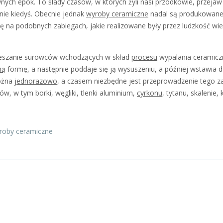
ch epok. To ślady czasów, w których żyli nasi przodkowie, przejaw k
ie kiedyś. Obecnie jednak
wyroby ceramiczne
nadal są produkowane 
się na podobnych zabiegach, jakie realizowane były przez ludzkość wie
mieszanie surowców wchodzących w skład
procesu
wypalania ceramicz
ną
formę, a następnie poddaje się ją wysuszeniu, a później wstawia
żna
jednorazowo
, a czasem niezbędne jest przeprowadzenie tego za
w, w tym borki, węgliki, tlenki aluminium,
cyrkonu
, tytanu, skalenie,
roby ceramiczne