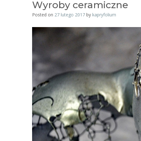
Wyroby ceramiczne
Posted on
27 lutego 2017
by
kapryfolium