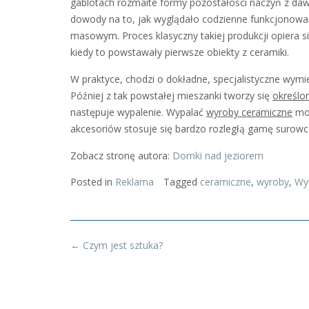
gablotach rozmaite formy pozostałości naczyń z dawny
dowody na to, jak wyglądało codzienne funkcjonowan
masowym.
Proces klasyczny takiej produkcji opiera 
kiedy to powstawały pierwsze obiekty z ceramiki.
W praktyce, chodzi o dokładne, specjalistyczne wy
Później z tak powstałej mieszanki tworzy się
określo
następuje wypalenie. Wypalać
wyroby ceramiczne
mo
akcesoriów stosuje się bardzo rozległą gamę surowcó
Zobacz stronę autora:
Domki nad jeziorem
Posted in
Reklama
Tagged
ceramiczne
,
wyroby
,
Wy
Post
←
Czym jest sztuka?
navigation