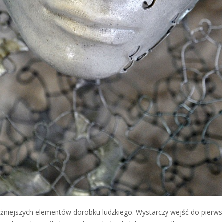
ażniejszych elementów dorobku ludzkiego. Wystarczy wejść do pier