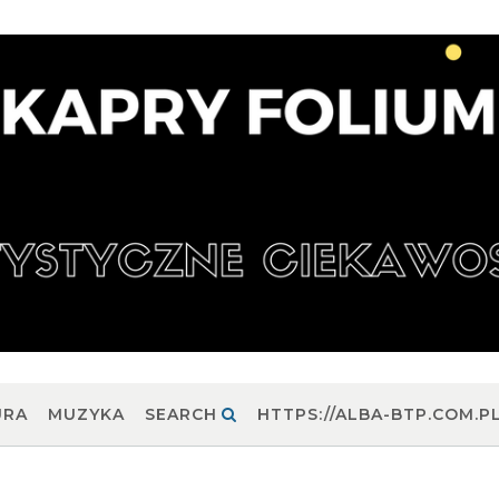
URA
MUZYKA
SEARCH
HTTPS://ALBA-BTP.COM.P