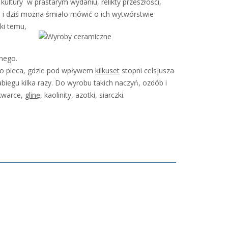
ultury w prastarym wydaniu, relikty przeszłości,
i dziś można śmiało mówić o ich wytwórstwie
ki temu,
nego.
 do pieca, gdzie pod wpływem
kilkuset
stopni celsjusza
biegu kilka razy. Do wyrobu takich naczyń, ozdób i
 kwarce,
glinę
, kaolinity, azotki, siarczki.