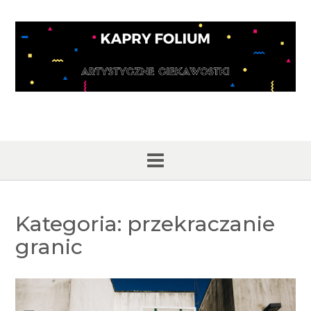
Skip
to
content
Kategoria:
przekraczanie
granic