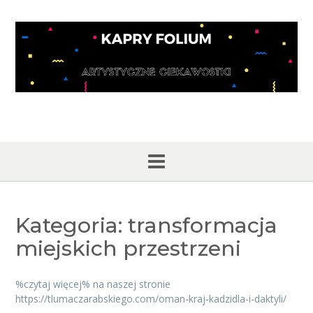
Skip
to
content
Kategoria:
transformacja
miejskich przestrzeni
%czytaj więcej% na naszej stronie
https://tlumaczarabskiego.com/oman-kraj-kadzidla-i-daktyli/