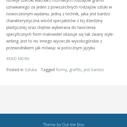
Istnieje szeroki wachlarz rozmaitych rodzajów graffiti
uznawanego za jeden z powszechnych rodzajów sztuki w
nowoczesnym wydaniu. Jedną z technik, jaka jest bardzo
charakterystyczna wśród specjalistów z tej dziedziny
plastycznej oraz chętnie wybierana do tworzenia
specyficznych form malowideł okazuje się tak zwany style-
writing. Jest to nic innego wycieczki wysokogórskie z
przewodnikiem jak mówiąc w potocznym języku
READ MORE
Posted in
Sztuka
Tagged
formy
,
graffiti
,
jest bardzo
Theme by
Out the Box