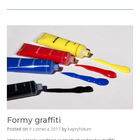
Formy graffiti
Posted on
9 czerwca 2017
by
kapryfolium