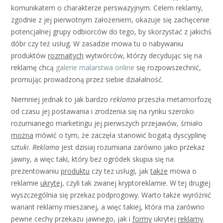
komunikatem o charakterze perswazyjnym. Celem reklamy,
zgodnie z jej pierwotnym założeniem, okazuje się zachęcenie
potencjalnej grupy odbiorców do tego, by skorzystać z jakichś
dóbr czy też usług. W zasadzie mowa tu o nabywaniu
produktów
rozmaitych
wytwórców, którzy decydując się na
reklamę chcą
galerie malarstwa online
się rozpowszechnić,
promując prowadzoną przez siebie działalność.
Niemniej jednak to jak bardzo
reklama
przeszła metamorfozę
od czasu jej postawania i zrodzenia się na rynku szeroko
rozumianego marketingu jej pierwszych przejawów, śmiało
można
mówić o tym, że zaczęła stanowić bogatą dyscyplinę
sztuki
.
Reklama
jest dzisiaj rozumiana zarówno jako przekaz
jawny, a więc taki, który bez ogródek skupia się na
prezentowaniu
produktu
czy tez usługi, jak
także
mowa o
reklamie
ukrytej
, czyli tak zwanej kryptoreklamie. W tej drugiej
wyszczególnia się przekaz podprogowy. Warto także wyróżnić
wariant reklamy mieszanej, a więc takiej, która ma zarówno
pewne cechy przekazu jawnego, jak i
formy
ukrytej
reklamy
.